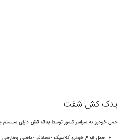
یدک کش شفت
حمل خودرو به سراسر کشور توسط
یدک کش
دارای سیستم چر
حمل انواع خودرو کلاسیک -تصادفی-داخلی وخارجی