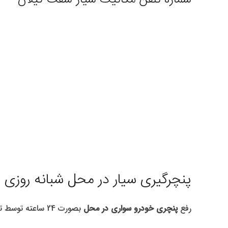
پنچرگیری سیار در محل شبانه روزی
رفع
پنچری خودرو سواری در محل
بصورت 24 ساعته توسط تجهیزات حرفه ای (بکس برقی-پمپ باد -جک برقی و …) در سریعترین زمان و بالاترین کیفیت بصورت شبانه روزی